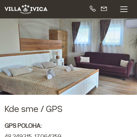
Kde sme / GPS
GPS POLOHA:
48.249315, 17.064259