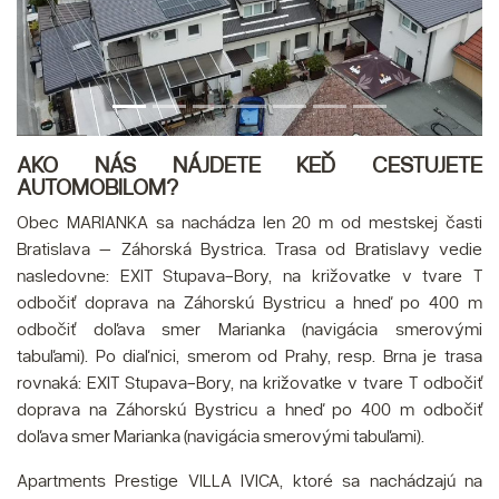
AKO NÁS NÁJDETE KEĎ CESTUJETE
AUTOMOBILOM?
Obec MARIANKA sa nachádza len 20 m od mestskej časti
Bratislava – Záhorská Bystrica. Trasa od Bratislavy vedie
nasledovne: EXIT Stupava-Bory, na križovatke v tvare T
odbočiť doprava na Záhorskú Bystricu a hneď po 400 m
odbočiť doľava smer Marianka (navigácia smerovými
tabuľami). Po diaľnici, smerom od Prahy, resp. Brna je trasa
rovnaká: EXIT Stupava-Bory, na križovatke v tvare T odbočiť
doprava na Záhorskú Bystricu a hneď po 400 m odbočiť
doľava smer Marianka (navigácia smerovými tabuľami).
Apartments Prestige VILLA IVICA, ktoré sa nachádzajú na