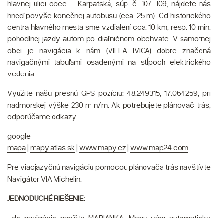
hlavnej ulici obce – Karpatská, súp. č. 107-109, nájdete nás
hneď povyše konečnej autobusu (cca. 25 m). Od historického
centra hlavného mesta sme vzdialení cca. 10 km, resp. 10 min.
pohodlnej jazdy autom po diaľničnom obchvate. V samotnej
obci je navigácia k nám (VILLA IVICA) dobre značená
navigačnými tabuľami osadenými na stĺpoch elektrického
vedenia.
Využite našu presnú GPS pozíciu: 48.249315, 17.064259, pri
nadmorskej výške 230 m n/m. Ak potrebujete plánovač trás,
odporúčame odkazy:
google
mapa
|
mapy.atlas.sk
|
www.mapy.cz
|
www.map24.com
.
Pre viacjazyčnú navigáciu pomocou plánovača trás navštívte
Navigátor VIA Michelin.
JEDNODUCHÉ RIEŠENIE:
...do navigácie napíšte MARIANKA. Menu vám automaticky