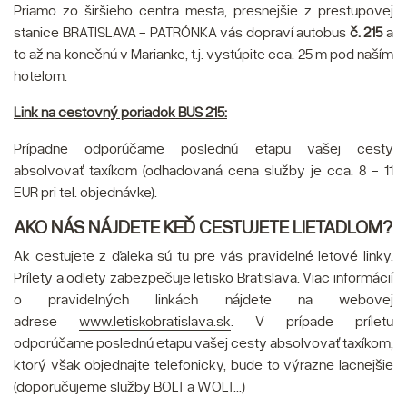
Priamo zo širšieho centra mesta, presnejšie z prestupovej
stanice BRATISLAVA - PATRÓNKA vás dopraví autobus
č. 215
a
to až na konečnú v Marianke, t.j. vystúpite cca. 25 m pod naším
hotelom.
Link na cestovný poriadok BUS 215:
Prípadne odporúčame poslednú etapu vašej cesty
absolvovať taxíkom (odhadovaná cena služby je cca. 8 - 11
EUR pri tel. objednávke).
AKO NÁS NÁJDETE KEĎ CESTUJETE LIETADLOM?
Ak cestujete z ďaleka sú tu pre vás pravidelné letové linky.
Prílety a odlety zabezpečuje letisko Bratislava. Viac informácií
o pravidelných linkách nájdete na webovej
adrese
www.letiskobratislava.sk
. V prípade príletu
odporúčame poslednú etapu vašej cesty absolvovať taxíkom,
ktorý však objednajte telefonicky, bude to výrazne lacnejšie
(doporučujeme služby BOLT a WOLT...)