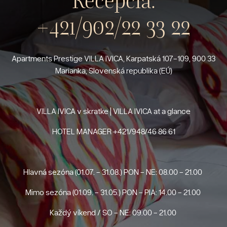
Recepcia:
+421/902/22 33 22
Apartments Prestige VILLA IVICA, Karpatská 107-109, 900 33
Marianka, Slovenská republika (EÚ)
VILLA IVICA v skratke | VILLA IVICA at a glance
HOTEL MANAGER
+421/948/46 86 61
Hlavná sezóna (01.07. - 31.08.) PON - NE: 08.00 - 21.00
Mimo sezóna (01.09. - 31.05.) PON - PIA: 14.00 - 21.00
Každý víkend / SO - NE: 09.00 - 21.00