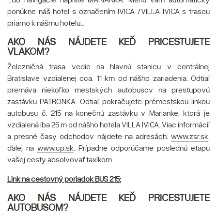
ponúkne náš hotel s označením IVICA /VILLA IVICA s trasou
priamo k nášmu hotelu...
AKO NÁS NÁJDETE KEĎ PRICESTUJETE
VLAKOM?
Železničná trasa vedie na hlavnú stanicu v centrálnej
Bratislave vzdialenej cca. 11 km od nášho zariadenia. Odtiaľ
premáva niekoľko mestských autobusov na prestupovú
zastávku PATRONKA. Odtiaľ pokračujete prémestskou linkou
autobusu č. 215 na konečnú zastávku v Marianke, ktorá je
vzdialená iba 25 m od nášho hotela VILLA IVICA. Viac informácií
a presné časy odchodov nájdete na adresách:
www.zsr.sk
,
ďalej na
www.cp.sk
. Prípadne odporúčame poslednú etapu
vašej cesty absolvovať taxíkom.
Link na cestovný poriadok BUS 215:
AKO NÁS NÁJDETE KEĎ PRICESTUJETE
AUTOBUSOM?