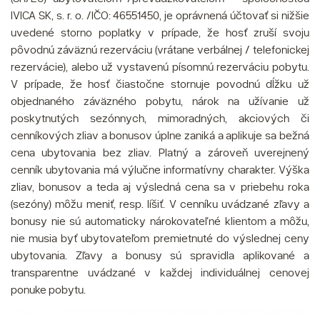
IVICA SK, s. r. o. /IČO: 46551450, je oprávnená účtovať si nižšie
uvedené storno poplatky v prípade, že hosť zruší svoju
pôvodnú záväznú rezerváciu (vrátane verbálnej / telefonickej
rezervácie), alebo už vystavenú písomnú rezerváciu pobytu.
V prípade, že hosť čiastočne stornuje povodnú dĺžku už
objednaného záväzného pobytu, nárok na užívanie už
poskytnutých sezónnych, mimoradných, akciových či
cenníkových zliav a bonusov úplne zaniká a aplikuje sa bežná
cena ubytovania bez zliav. Platný a zároveň uverejnený
cenník ubytovania má výlučne informatívny charakter. Výška
zliav, bonusov a teda aj výsledná cena sa v priebehu roka
(sezóny) môžu meniť, resp. líšiť. V cenníku uvádzané zľavy a
bonusy nie sú automaticky nárokovateľné klientom a môžu,
nie musia byť ubytovateľom premietnuté do výslednej ceny
ubytovania. Zľavy a bonusy sú spravidla aplikované a
transparentne uvádzané v každej individuálnej cenovej
ponuke pobytu.