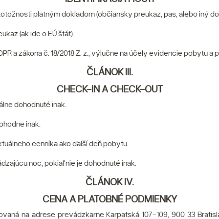
otožnosti platným dokladom (občiansky preukaz, pas, alebo iný dokl
kaz (ak ide o EÚ štát).
PR a zákona č. 18/2018 Z. z., výlučne na účely evidencie pobytu a
ČLÁNOK III.
CHECK-IN A CHECK-OUT
uálne dohodnuté inak.
dohodne inak.
uálneho cenníka ako ďalší deň pobytu.
ádzajúcu noc, pokiaľ nie je dohodnuté inak.
ČLÁNOK IV.
CENA A PLATOBNÉ PODMIENKY
aná na adrese prevádzkarne Karpatská 107-109, 900 33 Bratis