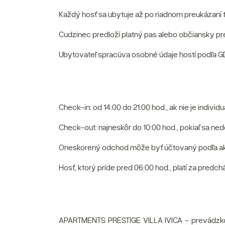
Každý hosť sa ubytuje až po riadnom preukázaní t
Cudzinec predloží platný pas alebo občiansky preu
Ubytovateľ spracúva osobné údaje hostí podľa GD
Check-in: od 14:00 do 21:00 hod., ak nie je individ
Check-out: najneskôr do 10:00 hod., pokiaľ sa ne
Oneskorený odchod môže byť účtovaný podľa akt
Hosť, ktorý príde pred 06:00 hod., platí za predch
APARTMENTS PRESTIGE VILLA IVICA - prevádzkov