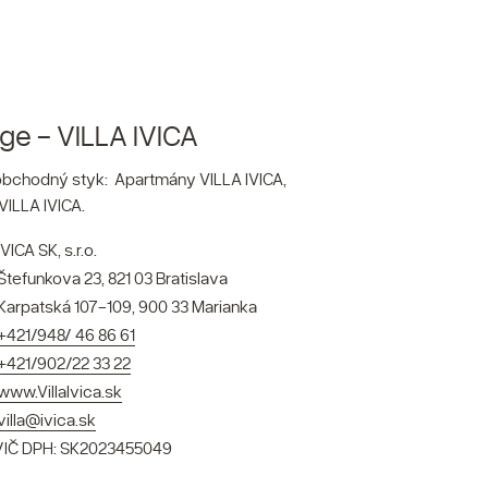
ge - VILLA IVICA
o obchodný styk: Apartmány VILLA IVICA,
VILLA IVICA.
IVICA SK, s.r.o.
Štefunkova 23, 821 03 Bratislava
Karpatská 107-109, 900 33 Marianka
+421/948/ 46 86 61
+421/902/22 33 22
www.VillaIvica.sk
villa@ivica.sk
/IČ DPH: SK2023455049