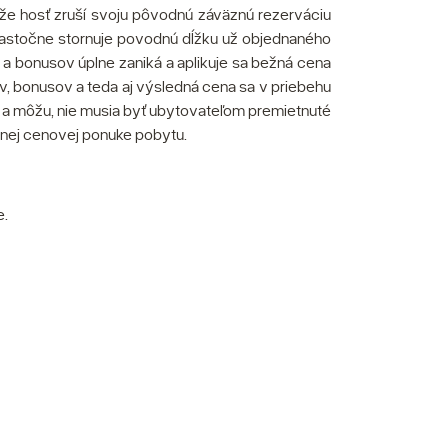
, že hosť zruší svoju pôvodnú záväznú rezerváciu
 čiastočne stornuje povodnú dĺžku už objednaného
a bonusov úplne zaniká a aplikuje sa bežná cena
av, bonusov a teda aj výsledná cena sa v priebehu
om a môžu, nie musia byť ubytovateľom premietnuté
lnej cenovej ponuke pobytu.
e.