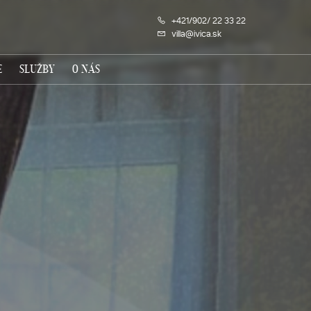
+421/902/ 22 33 22
villa@ivica.sk
E
SLUŽBY
O NÁS