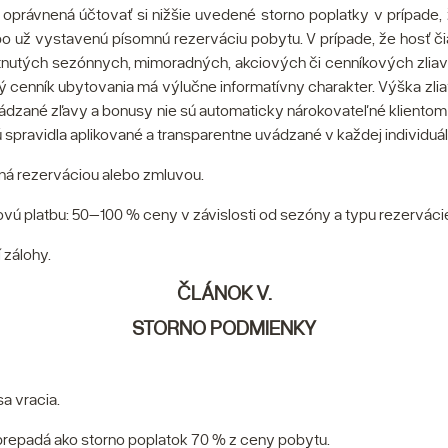
 je oprávnená účtovať si nižšie uvedené storno poplatky v prípade
alebo už vystavenú písomnú rezerváciu pobytu. V prípade, že hosť
nutých sezónnych, mimoradných, akciových či cenníkových zliav 
ý cenník ubytovania má výlučne informatívny charakter. Výška zli
 uvádzané zľavy a bonusy nie sú automaticky nárokovateľné klient
 spravidla aplikované a transparentne uvádzané v každej individuá
ná rezerváciou alebo zmluvou.
vú platbu: 50–100 % ceny v závislosti od sezóny a typu rezerváci
 zálohy.
ČLÁNOK V.
STORNO PODMIENKY
a vracia.
prepadá ako storno poplatok 70 % z ceny pobytu.