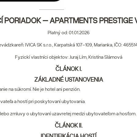
 PORIADOK – APARTMENTS PRESTIGE V
Platný od: 01.01.2026
evádzkareň: IVICA SK s.r.o., Karpatská 107-109, Marianka, IČO: 46551
Fyzickí vlastníci objektov: Juraj Lím, Kristína Slámová
ČLÁNOK I.
ZÁKLADNÉ USTANOVENIA
ie na súkromí. Nie je hotel ani penzión.
vateľa a hostí pri poskytovaní ubytovania.
alebo zmluvy o ubytovaní uzavretej medzi ubytovateľom a hosťom.
ČLÁNOK II.
IDENTIFIKÁCIA HOSTÍ