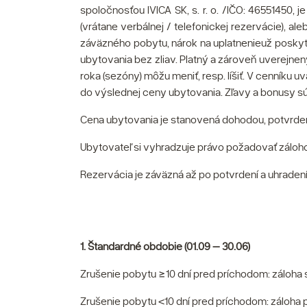
spoločnosťou IVICA SK, s. r. o. /IČO: 46551450,
(vrátane verbálnej / telefonickej rezervácie), 
záväzného pobytu, nárok na uplatnenieuž poskyt
ubytovania bez zliav. Platný a zároveň uverejnen
roka (sezóny) môžu meniť, resp. líšiť. V cenníku
do výslednej ceny ubytovania. Zľavy a bonusy sú
Cena ubytovania je stanovená dohodou, potvrde
Ubytovateľ si vyhradzuje právo požadovať záloho
Rezervácia je záväzná až po potvrdení a uhradení
1. Štandardné obdobie (01.09 – 30.06)
Zrušenie pobytu ≥10 dní pred príchodom: záloha s
Zrušenie pobytu <10 dní pred príchodom: záloha 