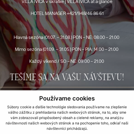
VILLA IVICA v skratke | VILLA IVICA at a glance
HOTEL MANAGER
+421/948/46 86 61
Hlavná sezóna (01.07. - 31.08.) PON - NE: 08.00 - 21.00
Mimo sezóna (01.09. - 31.05.) PON - PIA: 14.00 - 21.00
Každý víkend / SO - NE: 09.00 - 21.00
TEŠÍME SA NA VAŠU NÁVŠTEVU!
Používame cookies
RÝCHLA REZERVÁCIA
Súbory cookie a ďalšie technológie sledovania používame na zlepšenie
vášho zážitku z prehliadania našich webových stránok, na to, aby sme
vám zobrazovali prispôsobený obsah a cielené reklamy, na analýzu
návštevnosti našich webových stránok a na pochopenie toho, odkiaľ naši
UBYTOVANIE
INFORMÁCIE
STRAVOVANIE
návštevníci prichádzajú.
SPA - WELLNESS
GALÉRIA
OKOLIE
SLUŽBY
O NÁS