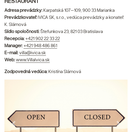
RESTAURANT
Adresa prevádzky:
Karpatská 107–109, 900 33 Marianka
Prevádzkovateľ:
IVICA SK, s.r.o., vedúca prevádzky a konateľ:
K. Slámová
Sídlo spoločnosti:
Štefunkova 23, 821 03 Bratislava
Recepcia:
+421 902 22 33 22
Manager:
+421 948 486 861
E-mail:
villa@ivica.sk
Web:
www.VillaIvica.sk
Zodpovedná vedúca:
Kristína Slámová