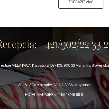
ZOBRAZIŤ VIAC
Recepcia:
+421/902/22 33 2
estige VILLA IVICA, Karpatská 107-109, 900 33 Marianka, Slovenská 
VILLA IVICA v skratke | VILLA IVICA at a glance
HOTEL MANAGER
+421/948/46 86 61