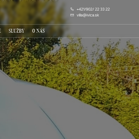
+421/902/ 22 33 22
villa@ivica.sk
E
SLUŽBY
O NÁS