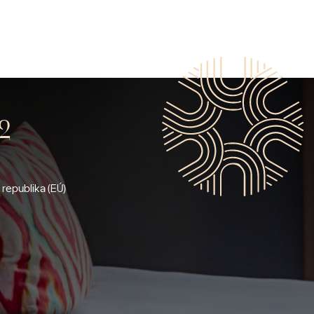
2
republika (EÚ)