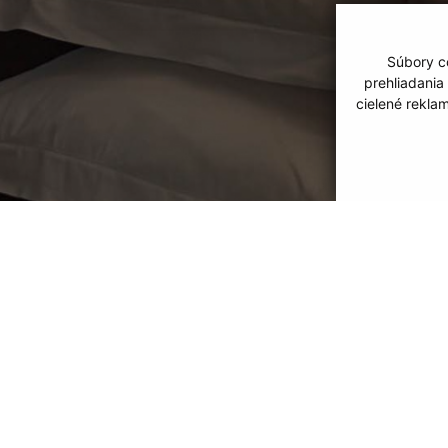
Súbory co
prehliadania
cielené rekla
UBYTOVANIE
INFORMÁCIE