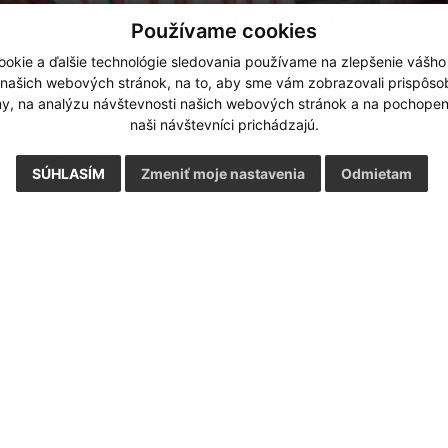
Hlavná sezóna (01.07. - 31.08.) PON - NE: 08.00 - 21.00
Používame cookies
Mimo sezóna (01.09. - 31.05.) PON - PIA: 14.00 - 21.00
okie a ďalšie technológie sledovania používame na zlepšenie vášho
 našich webových stránok, na to, aby sme vám zobrazovali prispôs
Každý víkend / SO - NE: 09.00 - 21.00
my, na analýzu návštevnosti našich webových stránok a na pochopeni
naši návštevníci prichádzajú.
TEŠÍME SA NA VAŠU NÁVŠTEVU!
SÚHLASÍM
Zmeniť moje nastavenia
Odmietam
RÝCHLA REZERVÁCIA
STRAVOVANIE
SPA - WELLNESS
GALÉRIA
OKOLIE
SLUŽBY