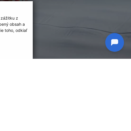
 zážitku z
obený obsah a
e toho, odkiaľ
O NÁS
GDPR
COOKIES