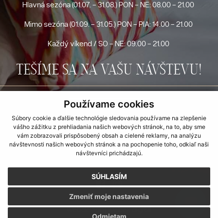
Hlavná sezóna (01.07. - 31.08.) PON - NE: 08.00 - 21.00
Mimo sezóna (01.09. - 31.05.) PON - PIA: 14.00 - 21.00
Každý víkend / SO - NE: 09.00 - 21.00
TEŠÍME SA NA VAŠU NÁVŠTEVU!
Používame cookies
RÝCHLA REZERVÁCIA
Súbory cookie a ďalšie technológie sledovania používame na zlepšenie
vášho zážitku z prehliadania našich webových stránok, na to, aby sme
vám zobrazovali prispôsobený obsah a cielené reklamy, na analýzu
návštevnosti našich webových stránok a na pochopenie toho, odkiaľ naši
UBYTOVANIE
INFORMÁCIE
STRAVOVANIE
návštevníci prichádzajú.
SPA - WELLNESS
GALÉRIA
OKOLIE
SLUŽBY
O NÁS
GDPR
COOKIES
SÚHLASÍM
Zmeniť moje nastavenia
webdesign
|
webex.digital
Odmietam